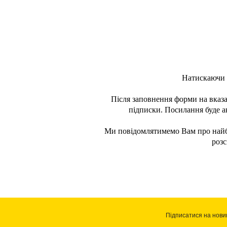
Натискаючи 
Після заповнення форми на вказ
підписки. Посилання буде а
Ми повідомлятимемо Вам про найбли
розс
Підписатися на нови