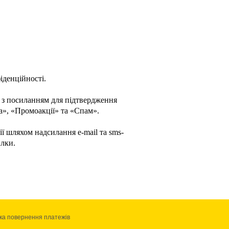
іденційності
.
 з посиланням для підтвердження
а», «Промоакції» та «Спам».
ї шляхом надсилання е-mail та sms-
илки.
ка повернення платежів