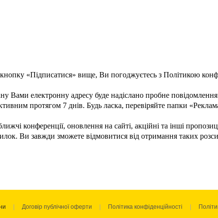
кнопку «Підписатися» вище, Ви погоджуєтесь з
Політикою конф
ану Вами електронну адресу буде надіслано пробне повідомлення
ктивним протягом 7 днів. Будь ласка, перевіряйте папки «Реклам
жчі конференції, оновлення на сайті, акційні та інші пропозиці
илок. Ви завжди зможете відмовитися від отримання таких розс
ни
Договір публічної оферти
Політика конфіденційності
Політи